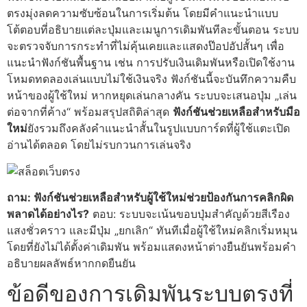
ตรงมุ่งลดความซับซ้อนในการเริ่มต้น โดยมีคำแนะนำแบบ
โต้ตอบที่อธิบายแต่ละปุ่มและเมนูการเดิมพันทีละขั้นตอน ระบบ
จะตรวจจับการกระทำที่ไม่คุ้นเคยและแสดงป๊อปอัปสั้นๆ เพื่อ
แนะนำฟังก์ชันพื้นฐาน เช่น การปรับเงินเดิมพันหรือเปิดใช้งาน
โหมดทดลองเล่นแบบไม่ใช้เงินจริง ฟังก์ชันนี้จะบันทึกความคืบ
หน้าของผู้ใช้ใหม่ หากหยุดเล่นกลางคัน ระบบจะเสนอปุ่ม „เล่น
ต่อจากที่ค้าง“ พร้อมสรุปสถิติล่าสุด
ฟังก์ชันช่วยเหลือสำหรับมือ
ใหม่
ยังรวมถึงคลังคำแนะนำสั้นในรูปแบบการ์ดที่ผู้ใช้แตะเปิด
อ่านได้ตลอด โดยไม่รบกวนการเล่นจริง
ถาม: ฟังก์ชันช่วยเหลือสำหรับผู้ใช้ใหม่ช่วยป้องกันการคลิกผิด
พลาดได้อย่างไร?
ตอบ: ระบบจะเน้นขอบปุ่มสำคัญด้วยสีเรือง
แสงชั่วคราว และมีปุ่ม „ยกเลิก“ ทันทีเมื่อผู้ใช้ใหม่คลิกเริ่มหมุน
โดยที่ยังไม่ได้ตั้งค่าเดิมพัน พร้อมแสดงหน้าต่างยืนยันพร้อมคำ
อธิบายผลลัพธ์หากกดยืนยัน
ข้อดีของการเดิมพันระบบตรงที่