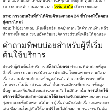
นาที แม้เป็นเวลาเที่ยงคืนหรือวันหยุดนักขัตฤกษ์ คุณก็ไม่ต้อง
รอ ระบบจะทำงานตลอดเวลา
ไร้ข้อจำกัด
เรื่องระยะเวลา
ถาม: การถอนเงินที่ทำได้ด้วยตัวเองตลอด 24 ชั่วโมงมีขั้นตอน
ยุ่งยากไหม?
ตอบ: ไม่ยุ่งยากเลย เพียงล็อกอิน กดปุ่มถอน ใส่จำนวนเงิน แล้ว
ทำตามขั้นตอน ระบบอัจฉริยะจะจัดการส่วนที่เหลือให้คุณเอง
คำถามที่พบบ่อยสำหรับผู้ที่เริ่ม
ต้นใช้บริการ
สำหรับผู้เริ่มต้นใช้บริการ
สล็อตเว็บตรง
คำถามที่พบบ่อยที่สุด
คือเรื่องกระบวนการสมัครและฝากเงิน โดยเฉพาะความกังวล
เรื่องความปลอดภัยของข้อมูลส่วนตัว คำตอบที่ควรทราบคือ
เว็บตรงจะไม่ต้องผ่านเอเย่นต์ ขั้นตอนสมัครเพียงกรอกข้อมูล
พื้นฐานและยืนยันตัวตนผ่านระบบอัตโนมัติเท่านั้น
การเลือกใช้
บริการที่มีระบบฝาก-ถอนออโต้และรองรับวอเลท
ช่วยลดความ
ยุ่งยากและข้อผิดพลาดได้มาก ผู้เริ่มต้นมักสงสัยเรื่องเกมทดลอง
เล่น ซึ่งส่วนใหญ่เปิดให้เล่นฟรีโดยไม่ต้องฝากก่อน
การเริ่มต้น