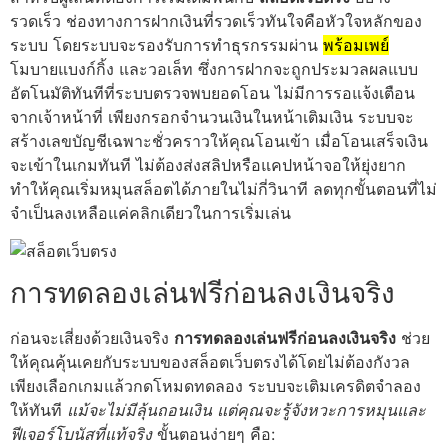
รวดเร็ว ช่องทางการฝากเงินที่รวดเร็วทันใจคือหัวใจหลักของ
ระบบ โดยระบบจะรองรับการทำธุรกรรมผ่าน
พร้อมเพย์
โมบายแบงก์กิ้ง และวอเล็ท ซึ่งการฝากจะถูกประมวลผลแบบ
อัตโนมัติทันทีที่ระบบตรวจพบยอดโอน ไม่มีการรอแจ้งเตือน
จากเจ้าหน้าที่ เพียงกรอกจำนวนเงินในหน้าเติมเงิน ระบบจะ
สร้างเลขบัญชีเฉพาะชั่วคราวให้คุณโอนเข้า เมื่อโอนเสร็จเงิน
จะเข้าในเกมทันที ไม่ต้องส่งสลิปหรือแคปหน้าจอให้ยุ่งยาก
ทำให้คุณเริ่มหมุนสล็อตได้ภายในไม่กี่วินาที ลดทุกขั้นตอนที่ไม่
จำเป็นลงเหลือแค่คลิกเดียวในการเริ่มเล่น
การทดลองเล่นฟรีก่อนลงเงินจริง
ก่อนจะเสี่ยงด้วยเงินจริง
การทดลองเล่นฟรีก่อนลงเงินจริง
ช่วย
ให้คุณคุ้นเคยกับระบบของสล็อตเว็บตรงได้โดยไม่ต้องกังวล
เพียงเลือกเกมแล้วกดโหมดทดลอง ระบบจะเติมเครดิตจำลอง
ให้ทันที
แม้จะไม่มีลุ้นถอนเงิน แต่คุณจะรู้จังหวะการหมุนและ
ฟีเจอร์โบนัสที่แท้จริง
ขั้นตอนง่ายๆ คือ: