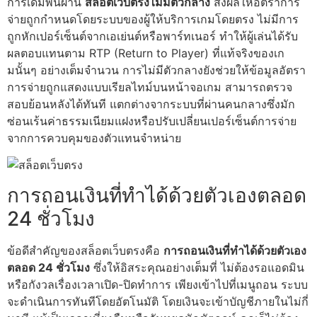
การเดิมพันผ่าน
สล็อตเว็บตรงไม่มีตัวกลาง
ส่งผลให้อัตราการ
จ่ายถูกกำหนดโดยระบบของผู้ให้บริการเกมโดยตรง ไม่มีการ
ถูกหักเปอร์เซ็นต์จากเอเย่นต์หรือพาร์ทเนอร์ ทำให้ผู้เล่นได้รับ
ผลตอบแทนตาม RTP (Return to Player) ที่แท้จริงของเก
มนั้นๆ อย่างเต็มจำนวน การไม่มีตัวกลางยังช่วยให้ข้อมูลอัตรา
การจ่ายถูกแสดงแบบเรียลไทม์บนหน้าจอเกม สามารถตรวจ
สอบย้อนหลังได้ทันที แตกต่างจากระบบที่ผ่านคนกลางซึ่งมัก
ซ่อนเร้นค่าธรรมเนียมแฝงหรือปรับเปลี่ยนเปอร์เซ็นต์การจ่าย
จากการควบคุมของตัวแทนจำหน่าย
การถอนเงินที่ทำได้ด้วยตัวเองตลอด
24 ชั่วโมง
ข้อดีสำคัญของสล็อตเว็บตรงคือ
การถอนเงินที่ทำได้ด้วยตัวเอง
ตลอด 24 ชั่วโมง
ซึ่งให้อิสระคุณอย่างเต็มที่ ไม่ต้องรอแอดมิน
หรือกังวลเรื่องเวลาเปิด-ปิดทำการ เพียงเข้าไปที่เมนูถอน ระบบ
จะดำเนินการทันทีโดยอัตโนมัติ โดยเงินจะเข้าบัญชีภายในไม่กี่