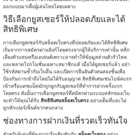
ออกแบบมาเพื่อผู้เล่นไทยโดยเฉพาะ
วิธีเลือกยูสเซอร์ให้ปลอดภัยและได้
สิทธิพิเศษ
การเลือกยูสเซอร์กับสล็อตเว็บตรงที่ปลอดภัยและได้สิทธิพิเศษ
เริ่มจากการสมัครผ่านลิงก์โดยตรงจากผู้ให้บริการเท่านั้น หลีก
เลี่ยงตัวแทนหรือเอเย่นต์เพราะอาจทำให้ข้อมูลส่วนตัวรั่วไหล
และพลาดโปรโมชั่นเฉพาะสมาชิกแท้ เมื่อได้ยูสเซอร์แล้ว อย่า
ใช้รหัสผ่านซ้ำกับเว็บอื่น และเปิดการยืนยันตัวตนสองชั้นเพื่อ
ป้องกันการเข้าถึงโดยไม่ได้รับอนุญาต สิทธิพิเศษเช่นโบนัสแรก
เข้าหรือแคชแบ็คมักถูกผูกกับยูสเซอร์ที่ทำการฝากครั้งแรก
โดยตรง ดังนั้นการเลือกยูสเซอร์ที่สมัครผ่านระบบหลักของเว็บ
จะทำให้คุณได้รับ
สิทธิพิเศษสล็อตเว็บตรง
อย่างเต็มที่และไม่
ถูกหักเปอร์เซ็นต์จากคนกลาง
ช่องทางการฝากเงินที่รวดเร็วทันใจ
สำหรับผู้เล่นที่ต้องการเริ่มเดิมพันกับ
สล็อตเว็บตรง
อย่าง