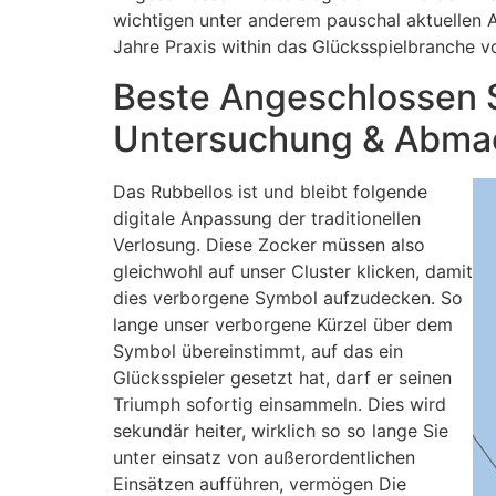
wichtigen unter anderem pauschal aktuellen A
Jahre Praxis within das Glücksspielbranche v
Beste Angeschlossen Sp
Untersuchung & Abma
Das Rubbellos ist und bleibt folgende
digitale Anpassung der traditionellen
Verlosung. Diese Zocker müssen also
gleichwohl auf unser Cluster klicken, damit
dies verborgene Symbol aufzudecken. So
lange unser verborgene Kürzel über dem
Symbol übereinstimmt, auf das ein
Glücksspieler gesetzt hat, darf er seinen
Triumph sofortig einsammeln. Dies wird
sekundär heiter, wirklich so so lange Sie
unter einsatz von außerordentlichen
Einsätzen aufführen, vermögen Die