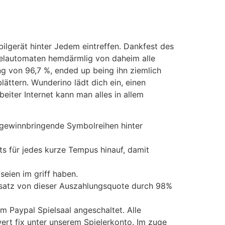
ilgerät hinter Jedem eintreffen. Dankfest des
pielautomaten hemdärmlig von daheim alle
g von 96,7 %, ended up being ihn ziemlich
ättern. Wunderino lädt dich ein, einen
beiter Internet kann man alles in allem
n gewinnbringende Symbolreihen hinter
 für jedes kurze Tempus hinauf, damit
 seien im griff haben.
einsatz von dieser Auszahlungsquote durch 98%
m Paypal Spielsaal angeschaltet. Alle
rt fix unter unserem Spielerkonto. Im zuge