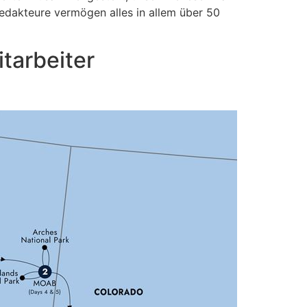
edakteure vermögen alles in allem über 50
tarbeiter