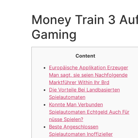
Money Train 3 Auf
Gaming
Content
Europäische Applikation Erzeuger
Man sagt, sie seien Nachfolgende
Marktführer Within Ihr Brd
Die Vorteile Bei Landbasierten
Spielautomaten
Konnte Man Verbunden
Spielautomaten Echtgeld Auch Für
nüsse Spielen?
Beste Angeschlossen
Spielautomaten Inoffizieller