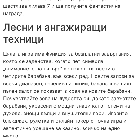
щастлива лилава 7 и ще получите фантастична
награда.
Лесни и ангажиращи
техници
Цялата игра има функция за безплатни завъртания,
която се задейства, когато пет символа
„вниманието на тигъра“ се появят на всеки от
четирите барабана, във всеки ред. Новите залози за
всеки диапазон, печеливши линии, баланс и вашият
пълен залог се показват в края на новите барабани.
Почувствайте зова на лудостта си, докато завъртате
барабани, украсени с мощни знаци като тотеми на
духове, виещи вълци и внушителни гори. Играйте
блекджек, рулетка и онлайн покер с точна игра и
автентично усещане за казино, всичко на едно
място.