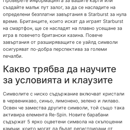
Проверете информацията за вашите карти или
създайте малък пут залог, за да се насладите на
определени безплатни завъртания в Starburst за нула
време. Британците, които искат да играят Starburst
на смартфон, ще се насладят на плавно усещане за
игра в повечето британски казина. Повече
завъртания от разширяващите се уайлд символи
осигуряват по-добра перспектива за големи
печалби.
Какво трябва да научите
за условията и клаузите
Символите с ниско съдържание включват кристали
в червеникаво, синьо, лимонено, зелено и лилаво.
Освен че замества другите символи, той също така
активира елемента Re-Spin. Новите барабани
съдържат 5 ярко оцветени символа на скъпоценни
камъни, които могат да бъдат регистрирани от