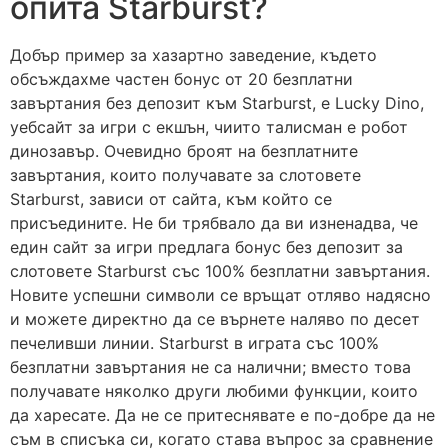
опита Starburst?
Добър пример за хазартно заведение, където
обсъждахме частен бонус от 20 безплатни
завъртания без депозит към Starburst, е Lucky Dino,
уебсайт за игри с екшън, чиито талисман е робот
динозавър. Очевидно броят на безплатните
завъртания, които получавате за слотовете
Starburst, зависи от сайта, към който се
присъедините. Не би трябвало да ви изненадва, че
един сайт за игри предлага бонус без депозит за
слотовете Starburst със 100% безплатни завъртания.
Новите успешни символи се връщат отляво надясно
и можете директно да се върнете наляво по десет
печеливши линии. Starburst в играта със 100%
безплатни завъртания не са налични; вместо това
получавате няколко други любими функции, които
да харесате. Да не се притеснявате е по-добре да не
съм в списъка си, когато става въпрос за сравнение