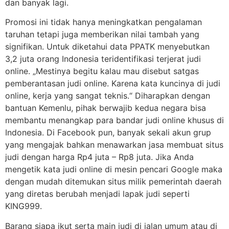
dan banyak lagi.
Promosi ini tidak hanya meningkatkan pengalaman
taruhan tetapi juga memberikan nilai tambah yang
signifikan. Untuk diketahui data PPATK menyebutkan
3,2 juta orang Indonesia teridentifikasi terjerat judi
online. „Mestinya begitu kalau mau disebut satgas
pemberantasan judi online. Karena kata kuncinya di judi
online, kerja yang sangat teknis.“ Diharapkan dengan
bantuan Kemenlu, pihak berwajib kedua negara bisa
membantu menangkap para bandar judi online khusus di
Indonesia. Di Facebook pun, banyak sekali akun grup
yang mengajak bahkan menawarkan jasa membuat situs
judi dengan harga Rp4 juta – Rp8 juta. Jika Anda
mengetik kata judi online di mesin pencari Google maka
dengan mudah ditemukan situs milik pemerintah daerah
yang diretas berubah menjadi lapak judi seperti
KING999.
Barang siapa ikut serta main judi di jalan umum atau di