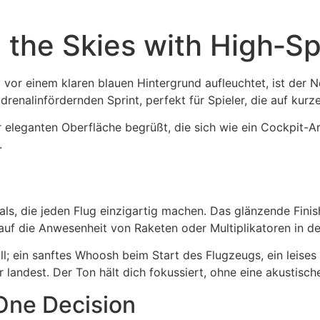
 the Skies with High‑S
vor einem klaren blauen Hintergrund aufleuchtet, ist der N
adrenalinfördernden Sprint, perfekt für Spieler, die auf ku
er eleganten Oberfläche begrüßt, die sich wie ein Cockpit
.
suals, die jeden Flug einzigartig machen. Das glänzende Fin
auf die Anwesenheit von Raketen oder Multiplikatoren in d
; ein sanftes Whoosh beim Start des Flugzeugs, ein leises K
 landest. Der Ton hält dich fokussiert, ohne eine akustisch
One Decision