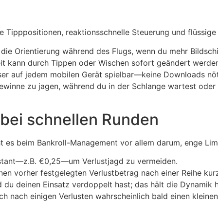
e Tipppositionen, reaktionsschnelle Steuerung und flüssige 
die Orientierung während des Flugs, wenn du mehr Bildschi
t kann durch Tippen oder Wischen sofort geändert werden
er auf jedem mobilen Gerät spielbar—keine Downloads nöt
le Gewinne zu jagen, während du in der Schlange wartest o
bei schnellen Runden
ht es beim Bankroll-Management vor allem darum, enge Limi
stant—z.B. €0,25—um Verlustjagd zu vermeiden.
en vorher festgelegten Verlustbetrag nach einer Reihe kurz
u deinen Einsatz verdoppelt hast; das hält die Dynamik ho
auch nach einigen Verlusten wahrscheinlich bald einen klein