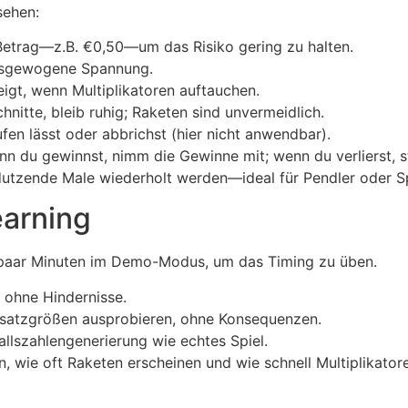
sehen:
Betrag—z.B. €0,50—um das Risiko gering zu halten.
usgewogene Spannung.
eigt, wenn Multiplikatoren auftauchen.
nitte, bleib ruhig; Raketen sind unvermeidlich.
fen lässt oder abbrichst (hier nicht anwendbar).
n du gewinnst, nimm die Gewinne mit; wenn du verlierst, s
 dutzende Male wiederholt werden—ideal für Pendler oder Spi
earning
in paar Minuten im Demo-Modus, um das Timing zu üben.
 ohne Hindernisse.
satzgrößen ausprobieren, ohne Konsequenzen.
llszahlengenerierung wie echtes Spiel.
n, wie oft Raketen erscheinen und wie schnell Multiplikat