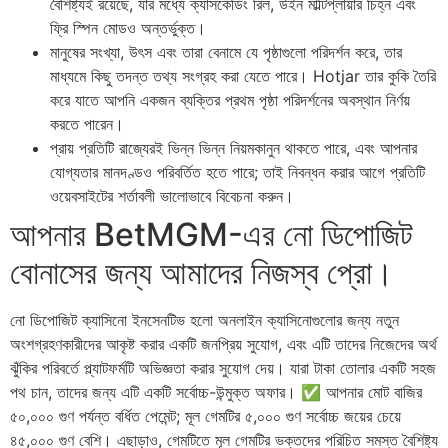
বৈশিষ্ট্যই রয়েছে, যার মধ্যে ক্যাসকেডিং রিল, উইন মাল্টিপ্লায়ার চিহ্ন এবং
ফ্রি স্পিন মোডও অন্তর্ভুক্ত।
মানুষের সংখ্যা, উৎস এবং তারা বেনামে যে পৃষ্ঠাগুলো পরিদর্শন করে, তার
মাধ্যমে কিছু তদন্ত তথ্য সংগ্রহ করা যেতে পারে। Hotjar তার কুকি তৈরি
করে যাতে আপনি একজন ব্যক্তির প্রথম পৃষ্ঠা পরিদর্শনের অবস্থান নির্ণয়
করতে পারেন।
প্রায় প্রতিটি রাজ্যেরই ভিন্ন ভিন্ন নিয়মকানুন থাকতে পারে, এবং আপনার
যোগ্যতার মানদণ্ডও পরিবর্তিত হতে পারে; তাই নিবন্ধন করার আগে প্রতিটি
ওয়েবসাইটের শর্তাবলী ভালোভাবে বিবেচনা করুন।
আপনার BetMGM-এর নো ডিপোজিট
বোনাসের জন্য আমাদের নিজস্ব প্রো।
নো ডিপোজিট ক্যাসিনো ইনসেনটিভ হলো অনলাইন ক্যাসিনোগুলোর জন্য নতুন
অংশগ্রহণকারীদের আকৃষ্ট করার একটি জনপ্রিয় সুযোগ, এবং এটি তাদের নিজেদের অর্থ
ঝুঁকির পরিবর্তে প্ল্যাটফর্মটি অভিজ্ঞতা করার সুযোগ দেয়। যারা টাকা তোলার একটি সহজ
পথ চান, তাদের জন্য এটি একটি সর্বোচ্চ-উন্মুক্ত অফার। ✅ আপনার মোট বাজির
৫০,০০০ গুণ পর্যন্ত বর্ধিত পেমেন্ট; মূল গেমটির ৫,০০০ গুণ সর্বোচ্চ জয়ের চেয়ে
৪৫,০০০ গুণ বেশি। এছাড়াও, গেমটিতে মূল গেমটির ভক্তদের পরিচিত সমস্ত বৈশিষ্ট্য