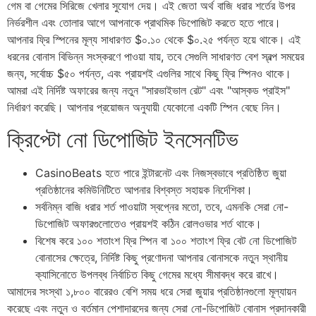
গেম বা গেমের সিরিজে খেলার সুযোগ দেয়। এই জেতা অর্থ বাজি ধরার শর্তের উপর
নির্ভরশীল এবং তোলার আগে আপনাকে প্রাথমিক ডিপোজিট করতে হতে পারে।
আপনার ফ্রি স্পিনের মূল্য সাধারণত $০.১০ থেকে $০.২৫ পর্যন্ত হয়ে থাকে। এই
ধরনের বোনাস বিভিন্ন সংস্করণে পাওয়া যায়, তবে সেগুলি সাধারণত বেশ স্বল্প সময়ের
জন্য, সর্বোচ্চ $৫০ পর্যন্ত, এবং প্রায়শই এগুলির সাথে কিছু ফ্রি স্পিনও থাকে।
আমরা এই নির্দিষ্ট অফারের জন্য নতুন "সারভাইভাল রেট" এবং "আস্কড প্রাইস"
নির্ধারণ করেছি। আপনার প্রয়োজন অনুযায়ী যেকোনো একটি স্পিন বেছে নিন।
ক্রিপ্টো নো ডিপোজিট ইনসেনটিভ
CasinoBeats হতে পারে ইন্টারনেট এবং নিজস্বভাবে প্রতিষ্ঠিত জুয়া
প্রতিষ্ঠানের কমিউনিটিতে আপনার বিশ্বস্ত সহায়ক নির্দেশিকা।
সর্বনিম্ন বাজি ধরার শর্ত পাওয়াটা স্বপ্নের মতো, তবে, এমনকি সেরা নো-
ডিপোজিট অফারগুলোতেও প্রায়শই কঠিন রোলওভার শর্ত থাকে।
বিশেষ করে ১০০ শতাংশ ফ্রি স্পিন বা ১০০ শতাংশ ফ্রি বেট নো ডিপোজিট
বোনাসের ক্ষেত্রে, নির্দিষ্ট কিছু প্রণোদনা আপনার বোনাসকে নতুন স্থানীয়
ক্যাসিনোতে উপলব্ধ নির্বাচিত কিছু গেমের মধ্যে সীমাবদ্ধ করে রাখে।
আমাদের সংস্থা ১,৮০০ বারেরও বেশি সময় ধরে সেরা জুয়ার প্রতিষ্ঠানগুলো মূল্যায়ন
করেছে এবং নতুন ও বর্তমান পেশাদারদের জন্য সেরা নো-ডিপোজিট বোনাস প্রদানকারী