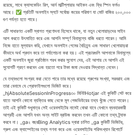
রয়েছে, সাথে ক্যাসকেডিং রিল, আর্ন মাল্টিপ্লায়ার আইকন এবং ফ্রি স্পিন ফর্মও
আছে। ✅ প্রতিটি অনলাইন স্লটে সর্বোচ্চ জয়ের পরিমাণ যা মোট বাজির ২০০,০০০
গুণ পর্যন্ত হতে পারে।
এটি সাধারণত একটি স্বাগত প্রণোদনা হিসেবে থাকে, যা নতুন খেলোয়াড়দের সাইন
আপ করতে উৎসাহিত করে এবং আপনি সম্পূর্ণ বিনামূল্যে বাজি ধরতে পারেন। আমি
নিজে হাতে মূল্যায়ন করি, যেখানে অনলাইন গেমের বৈচিত্র্য এবং সাধারণ খেলোয়াড়রা
কীভাবে অর্থ প্রদান করে তা পর্যালোচনা করা হয়। এই প্রচারগুলি আপনাকে বিনামূল্যে
একটি অনলাইন জুয়া প্রতিষ্ঠান পরখ করার সুযোগ দেয়, এই আশায় যে আপনি এই
সুযোগটি গ্রহণ করবেন এবং হয়তো পরে টাকা জমা দেওয়ার সিদ্ধান্ত নেবেন।
যে তথ্যগুলো সংগ্রহ করা যেতে পারে তার মধ্যে রয়েছে গ্রুপের সংখ্যা, সরবরাহ এবং
তারা বেনামে যে প্রোফাইলগুলো ভিজিট করে।
_hjAbsoluteSessionInProgress৩০ মিনিটHotjar এই কুকিটি সেট করে
যাতে আপনি কোনো ব্যক্তির কাছ থেকে মূল পেজভিউয়ের তথ্য খুঁজে পেতে পারেন।
তাই এই কুকিটি শুধুমাত্র সেই ওয়েবসাইটের নামেই বোঝা যাবে যেখানে ব্যবহারকারী
আগ্রহী এবং আপনি যখন অন্য সাইট ব্রাউজ করবেন তখন এটি কোনো তথ্য ট্র্যাক
করবে না। _ga২ বছরBing Analytics দ্বারা চালিত _ga কুকিটি ভিজিটর,
গ্রুপ এবং ক্যাম্পেইনের তথ্য গণনা করে এবং ওয়েবসাইটের পরিসংখ্যান রিপোর্টে