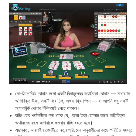
নো-ডিপোজিট বোনাস হলো একটি বিনামূল্যের ক্যাসিনো বোনাস — সাধারণত
অতিরিক্ত টাকা, একটি ফ্রি চিপ, অথবা ফ্রি স্পিন — যা আপনি শুধু একটি
অ্যাকাউন্ট খোলার বিনিময়েই পেয়ে থাকেন।
বাজি ধরার শর্তাবলীতে বলা থাকে যে, জেতা টাকা তোলার আগে অতিরিক্ত
অর্থায়নের ফলে আপনাকে কতবার বাজি ধরতে হবে।
এছাড়াও, অনলাইন গেমটিতে নতুন পরিচয়ের অনুরাগীদের কাছে পরিচিত সমস্ত