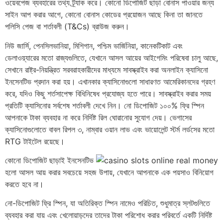
ওয়েবপেজ ব্যবহারের তথ্য ট্র্যাক করে। কোনো ডিপোজিট ছাড়া বোনাস পাওয়ার জন্য
সাইন আপ করার আগে, কোনো বোনাস কোডের প্রয়োজন আছে কিনা তা জানতে
পলিসি পেজ বা শর্তাবলী (T&Cs) ব্রাউজ করুন।
নিউ জার্সি, পেনসিলভানিয়া, মিশিগান, পশ্চিম ভার্জিনিয়া, কানেকটিকাট এবং
ডেলাওয়্যারের মতো রাজ্যগুলিতে, যেখানে আসল আয়ের আইগেমিং পরিষেবা চালু আছে,
সেখানে রাষ্ট্র-নিয়ন্ত্রিত সরবরাহকারীদের মাধ্যমে সাবস্ক্রাইব করা অনলাইন ক্যাসিনো
ইনসেনটিভ প্রদান করা হয়। এখানকার ক্যাসিনোগুলো সাধারণত আমেরিকানদের গ্রহণ
করে, যদিও কিছু শর্তসাপেক্ষ বিধিনিষেধ প্রযোজ্য হতে পারে। সাবস্ক্রাইব করার সময়
প্রতিটি ক্যাসিনোর সর্বশেষ শর্তাবলী দেখে নিন। নো ডিপোজিট ১০০% ফ্রি স্পিন
আপনাকে টাকা ব্যবহার না করে নির্দিষ্ট রিল ঘোরানোর সুযোগ দেয়। ভেগাসের
ক্যাসিনোগুলোতে বাবল রিপল ৩, নাম্বার ওয়ান লাভ এবং ভায়োলেন্ট স্টর্ম লর্ডসের মতো
RTG টাইটেল রয়েছে।
কোনো ডিপোজিট ছাড়াই ইনসেনটিভ
হলো আসল আয় করার সবচেয়ে সহজ উপায়, যেখানে আপনাকে এক পয়সাও বিনিয়োগ
করতে হবে না।
নো-ডিপোজিট ফ্রি স্পিন, যা অতিরিক্ত স্পিন নামেও পরিচিত, শুধুমাত্র স্লটগুলিতে
ব্যবহার করা যায় এবং খেলোয়াড়দের তাদের টাকা পরিশোধ করার পরিবর্তে একটি নির্দিষ্ট